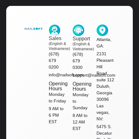
Sales
Support
Atlanta,
(English &
(English &
GA:
Vietnamese)
Vietnamese)
2131
(678)
(678)
Pleasant
679
679
Hill
0200
0300
Road,
info@nailsoft.com
support@nailsoft.com
suite 112
Opening
Opening
Duluth,
Hours
Hours
Georgia
Monday
Monday
30096
to Friday
to
Las
Sunday
9 AM to
vegas,
6 PM
8 AM to
NV:
EST
12 AM
5475 S.
EST
Decatur