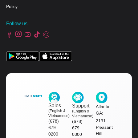
Policy
Follow us
Sales
Support
Atlanta,
(English &
(English &
GA:
Vietnamese)
Vietnamese)
2131
(678)
(678)
Pleasant
679
679
Hill
0200
0300