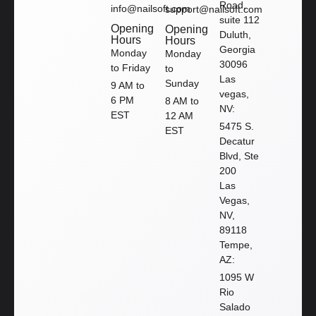
Road,
info@nailsoft.com
support@nailsoft.com
suite 112
Opening
Opening
Duluth,
Hours
Hours
Georgia
Monday
Monday
30096
to Friday
to
Las
Sunday
9 AM to
vegas,
6 PM
8 AM to
NV:
EST
12 AM
5475 S.
EST
Decatur
Blvd, Ste
200
Las
Vegas,
NV,
89118
Tempe,
AZ:
1095 W
Rio
Salado